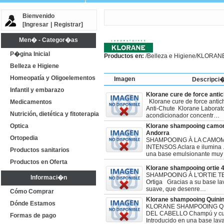
Bienvenido
[
Ingresar
|
Registrar
]
Men� - Categor�as
P�gina Inicial
Productos en:
/
Belleza e Higiene
/KLORAN
Belleza e Higiene
Homeopatía y Oligoelementos
Imagen
Descripci
Infantil y embarazo
Klorane cure de force anti
Klorane cure de force antic
Medicamentos
Anti-Chute Klorane Laborato
Nutrición, dietética y fitoterapia
acondicionador concentr…
Optica
Klorane shampooing camom
Andorra
Ortopedia
SHAMPOOING À LA CAMO
INTENSOS Aclara e ilumina .
Productos sanitarios
una base emulsionante muy
Productos en Oferta
Klorane shampooing ortie 
SHAMPOOING À L'ORTIE 
Informaci�n
Ortiga Gracias a su base l
suave, que desenre…
Cómo Comprar
Klorane shampooing Quini
Dónde Estamos
KLORANE SHAMPOOING QU
DEL CABELLO Champú y cui
Formas de pago
Introducido en una base la