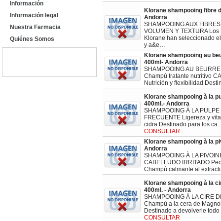
Información
Klorane shampooing fibre de
Información legal
Andorra
SHAMPOOING AUX FIBRES 
Nuestra Farmacia
VOLUMEN Y TEXTURA Los L
Klorane han seleccionado el 
Quiénes Somos
y a&e…
Klorane shampooing au be
400ml- Andorra
SHAMPOOING AU BEURRE
Champú tratante nutritivo
Nutrición y flexibilidad Dest
Klorane shampooing à la pu
400ml.- Andorra
SHAMPOOING À LA PULPE
FRECUENTE Ligereza y vita
cidra Destinado para los ca
CONSULTAR
Klorane shampooing à la pi
Andorra
SHAMPOOING À LA PIVOI
CABELLUDO IRRITADO Peon
Champú calmante al extract
Klorane shampooing à la ci
400ml. - Andorra
SHAMPOOING À LA CIRE 
Champú a la cera de Magno
Destinado a devolverle todo
CONSULTAR