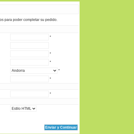
ios para poder completar su pedido.
*
*
*
*
*
*
Enviar y Continuar