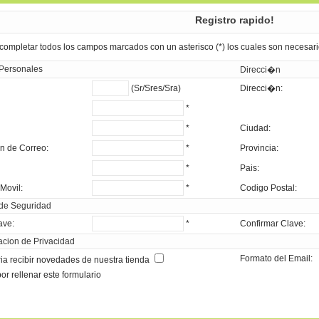
Registro rapido!
 completar todos los campos marcados con un asterisco (*) los cuales son necesar
 Personales
Direcci�n
(Sr/Sres/Sra)
Direcci�n:
*
*
Ciudad:
n de Correo:
*
Provincia:
*
Pais:
Movil:
*
Codigo Postal:
 de Seguridad
ave:
*
Confirmar Clave:
acion de Privacidad
Formato del Email:
ria recibir novedades de nuestra tienda
or rellenar este formulario